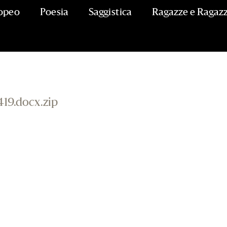
opeo
Poesia
Saggistica
Ragazze e Ragazz
libri candidati al Premio Strega 
19.docx.zip