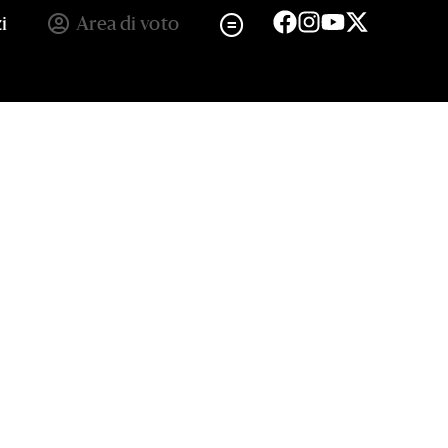
i
Area di voto
Europeo