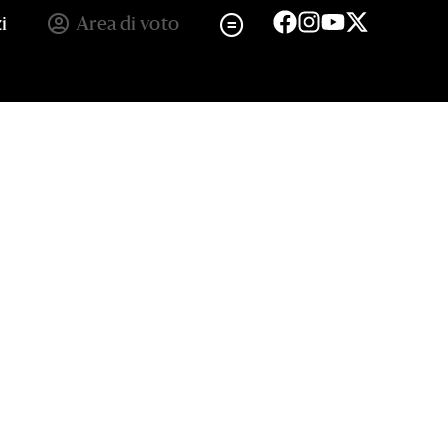
i
Area di voto
esia