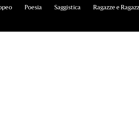
opeo
Poesia
Saggistica
Ragazze e Ragazz
na finalista del Premio Strega Po