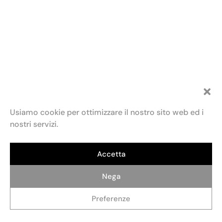
Usiamo cookie per ottimizzare il nostro sito web ed i
nostri servizi.
Accetta
Fondazione Maria e Goffredo Bellonci
Contatti
Privacy policy
Politica dei cookie (UE)
ETS
Via Fratelli Ruspoli, 2 00198 Roma
Credits: AlterADV
info@fondazionebellonci.it
Nega
Preferenze