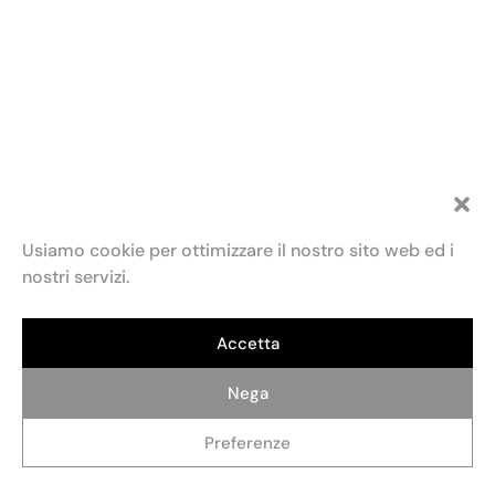
Usiamo cookie per ottimizzare il nostro sito web ed i
nostri servizi.
Accetta
Fondazione Maria e Goffredo Bellonci
Contatti
Privacy policy
Politica dei cookie (UE)
ETS
Via Fratelli Ruspoli, 2 00198 Roma
Credits: AlterADV
info@fondazionebellonci.it
Nega
Preferenze