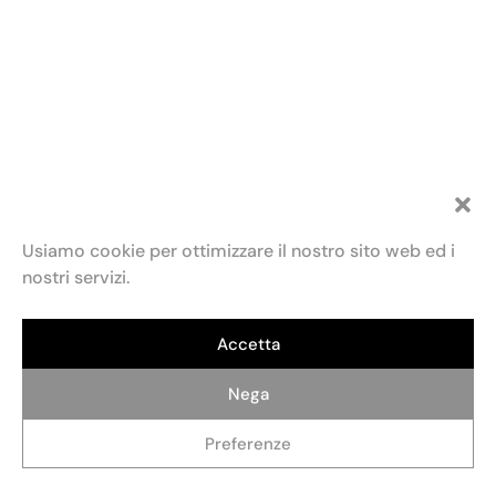
Usiamo cookie per ottimizzare il nostro sito web ed i
nostri servizi.
Accetta
Fondazione Maria e Goffredo Bellonci
Contatti
Privacy policy
Politica dei cookie (UE)
ETS
Via Fratelli Ruspoli, 2 00198 Roma
Credits: AlterADV
info@fondazionebellonci.it
Nega
Preferenze