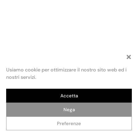
Usiamo cookie per ottimizzare il nostro sito web ed i
nostri servizi.
Accetta
Fondazione Maria e Goffredo Bellonci
Contatti
Privacy policy
Politica dei cookie (UE)
ETS
Via Fratelli Ruspoli, 2 00198 Roma
Credits: AlterADV
info@fondazionebellonci.it
Nega
Preferenze