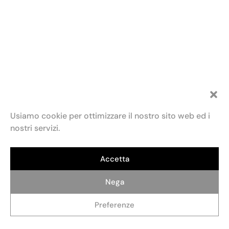
Usiamo cookie per ottimizzare il nostro sito web ed i
nostri servizi.
Accetta
Fondazione Maria e Goffredo Bellonci
Contatti
Privacy policy
Politica dei cookie (UE)
ETS
Via Fratelli Ruspoli, 2 00198 Roma
Credits: AlterADV
info@fondazionebellonci.it
Nega
Preferenze