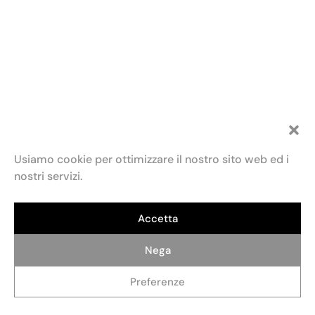
Usiamo cookie per ottimizzare il nostro sito web ed i
nostri servizi.
Accetta
Fondazione Maria e Goffredo Bellonci
Contatti
Privacy policy
Politica dei cookie (UE)
ETS
Via Fratelli Ruspoli, 2 00198 Roma
Credits: AlterADV
info@fondazionebellonci.it
Nega
Preferenze