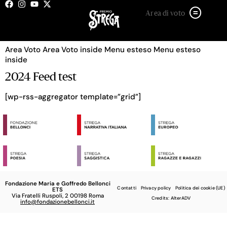
Categoria:
Senza categoria
Area di voto
test pop
Area Voto Area Voto inside Menu esteso Menu esteso
inside
2024 Feed test
[wp-rss-aggregator template=”grid”]
Fondazione Maria e Goffredo Bellonci
Contatti
Privacy policy
Politica dei cookie (UE)
ETS
Via Fratelli Ruspoli, 2 00198 Roma
Credits: AlterADV
info@fondazionebellonci.it