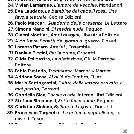
Vivian Lamarque
,
L’amore da vecchia
, Mondadori
Eva Laudace
,
Le bambine dai capelli rossi. Una
favola teatrale
, Capire Edizioni
Paolo Maccari
,
Quaderno delle presenze
, Le Lettere
Simona Mancini
,
Di madre nuda
, Pequod
Gianni Montieri
,
Ampi margini
, LiberAria Editrice
Aldo Nove
,
Sonetti del giorno di quarzo
, Einaudi
Lorenzo Pataro
,
Amuleti
, Ensemble
Daniele Piccini
,
Per la cruna
, Crocetti
Gilda Policastro
,
La distinzione
, Giulio Perrone
Editore
Fabio Pusterla
,
Tremalume
, Marcos y Marcos
Adriano Sansa
,
Al di là dell’ombra
, Elliot
Mario Santagostini
,
Il libro della lettera arrivata, e
mai partita
, Garzanti
Gabriella Sica
,
Poesie d’aria
, Interno Libri Edizioni
Stefano Simoncelli
,
Sotto falso nome
, Pequod
Christian Sinicco
,
Ballate di Lagosta
, Donzelli
Francesco Targhetta
,
La colpa al capitalismo
,
La
nave di Teseo
Francesco Terzago
,
Ciberneti
, Samuele
Mary Barbara Tolusso
,
Apolide
,
Mondadori