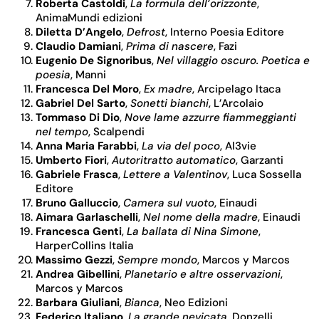
Roberta Castoldi
,
La formula dell’orizzonte
,
AnimaMundi edizioni
Diletta D’Angelo
,
Defrost
, Interno Poesia Editore
Claudio Damiani
,
Prima di nascere
, Fazi
Eugenio De Signoribus
,
Nel villaggio oscuro. Poetica e
poesia
, Manni
Francesca Del Moro
,
Ex madre
, Arcipelago Itaca
Gabriel Del Sarto
,
Sonetti bianchi
, L’Arcolaio
Tommaso Di Dio
,
Nove lame azzurre fiammeggianti
nel tempo
, Scalpendi
Anna Maria Farabbi
,
La via del poco
,
Al3vie
Umberto Fiori
,
Autoritratto automatico
, Garzanti
Gabriele Frasca
,
Lettere a Valentinov
, Luca Sossella
Editore
Bruno Galluccio
,
Camera sul vuoto
, Einaudi
Aimara Garlaschelli
,
Nel nome della madre
, Einaudi
Francesca Genti
,
La ballata di Nina Simone
,
HarperCollins Italia
Massimo Gezzi
,
Sempre mondo
, Marcos y Marcos
Andrea Gibellini
,
Planetario e altre osservazioni
,
Marcos y Marcos
Barbara Giuliani
,
Bianca
, Neo Edizioni
Federico Italiano
,
La grande nevicata
, Donzelli