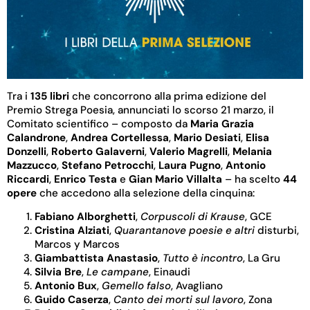
Tra i
135
libri
che concorrono alla prima edizione del
Premio Strega Poesia, annunciati lo scorso 21 marzo, il
Comitato scientifico – composto da
Maria Grazia
Calandrone
,
Andrea Cortellessa
,
Mario Desiati
,
Elisa
Donzelli
,
Roberto Galaverni
,
Valerio Magrelli
,
Melania
Mazzucco
,
Stefano Petrocchi
,
Laura Pugno
,
Antonio
Riccardi
,
Enrico Testa
e
Gian Mario Villalta
– ha scelto
44
opere
che accedono alla selezione della cinquina:
Fabiano Alborghetti
,
Corpuscoli di Krause
, GCE
Cristina Alziati
,
Quarantanove poesie e altri
disturbi,
Marcos y Marcos
Giambattista Anastasio
,
Tutto è incontro
, La Gru
Silvia Bre
,
Le campane
, Einaudi
Antonio Bux
,
Gemello falso
, Avagliano
Guido Caserza
,
Canto dei morti sul lavoro
, Zona