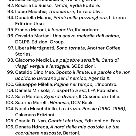
Rosaria Lo Russo,
Tande
, Vydia Editore.
Lucio Macchia,
Tracciature
, Terra d’Ulivi.
Donatella Manna,
Petali nella pozzanghera
, Libreria
Editrice Urso.
Franca Maroni,
Il lucchetto
, IlViandante.
Osvaldo Martani,
Una soave melodia dell’anima
,
DCI.PB. Edizioni Group.
Libera Martignetti,
Sono tornata
, Another Coffee
Stories.
Giacomo Medici,
Le palpebre sensibili. Canti di
viaggi, vergini e lentiggini
, SGEdizioni.
Cataldo Dino Meo,
Sposto il limite
.
Le parole che non
uccidono lavorano per il nemico
, Agenzia X.
Giuseppe Milella,
Pagine nel tempo
, L’Incontro.
Daniela Mirisola,
Ti aspetto a Est
, LFA Publisher.
Sara Montali,
Sguardi diversi
, Il Cuscino di stelle.
Sabrina Morelli,
Némesis
, DCV Book.
Nicola Muschitiello,
Lo strazio. Poesie (1980-1986)
,
Calamaro Edizioni.
Charlie D. Nan,
Cantici elettrici
, Edizioni del Faro.
Denata Ndreca,
A nord delle mie costole. Le tue
coordinate nascoste
, Bertoni.