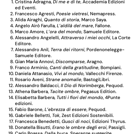
Cristina Adragna,
Di me e di te
, Accademia Edizioni
ed Eventi.
Francesco Agresti,
Poesie vietresi
, Nemapress.
Alida Airaghi,
Quanto di storia
, Marco Saya.
Angelo Airò Farulla,
L’aldilà del mare
, Fallone.
Marco Amore,
L’ora del mondo
, Samuele Editore.
Alessandro Angelelli,
Attraverso i miei occhi
, La Corte
Editore.
Alessandro Anil,
Terra dei ritorni
, Pordenonelegge-
Samuele Editore.
Gian Maria Annovi,
Discomparse
, Aragno.
Franco Arminio,
Canti della gratitudine
, Bompiani.
Daniela Attanasio,
Vivi al mondo
, Vallecchi Firenze.
Rosario Aveni,
Strane anomalie
, BastogiLibri.
Alessandro Baldacci,
Il Dio di Norimberga
, Pequod.
Athena Barbera,
Tacite ombre
, Pegasus Edition.
Elisabetta Barbera,
Tutti i fiori del mondo
, 4Punte
edizioni.
Fabio Barone,
L’ebrezza di essere
, Pequod.
Gabriele Belletti,
Tok
, Zest Edizioni Sostenibili.
Francesca Benedetti,
Gusci di noci
, Edizioni Thyrus.
Donatella Bisutti,
Erano le ombre degli eroi
, Passigli.
Carlo Boassa,
Dalla buca. Speranze suggerite
,