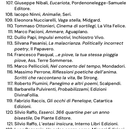
Giuseppe Nibali,
Eucariota
, Pordenonelegge-Samuele
Editore.
Iacopo Ninni,
Animalie
, Seri.
Eleonora Nucciarelli,
Vaga stella,
Midgard.
Tommaso Ottonieri,
Cinema di sortilegi
, La Vita Felice.
Marco Pacioni,
Ammare
, Aguaplano.
Duilio Papi,
Impulsi emotivi
, Inchiostro Vivo.
Silvana Pasanisi,
La malacrianza. Politically incorrect
poetry
, Il Papavero.
Francesco Pasqual,
…e piove, la tua stessa pioggia
piove
, Ass. Terre Sommerse.
Marco Pelliccioli,
Nel concerto del tempo
, Mondadori.
Massimo Perrone,
Riflessioni poetiche dell’anima.
Scritti che raccontano la vita
, Be Strong.
Roberto Piumini,
Panegìmo e altri poemi
, Scalpendi.
Barbarella Pulvirenti,
Probabilizzami
, Edizioni
DivinaFollia.
Fabrizio Raccis,
Gli occhi di Penelope
, Catartica
Edizioni.
Silvio Raffo,
Esserci
.
366 quartine per un anno
bisestile
, De Piante Editore.
Silvio Raffo,
L’estasi insicura
, Interno Libri Edizioni.