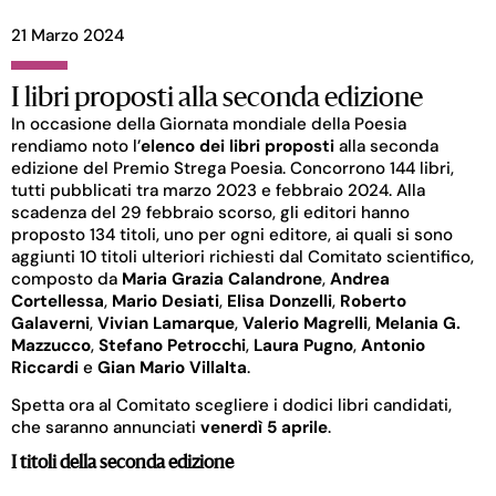
21 Marzo 2024
I libri proposti alla seconda edizione
In occasione della Giornata mondiale della Poesia
rendiamo noto l’
elenco dei libri proposti
alla seconda
edizione del Premio Strega Poesia. Concorrono 144 libri,
tutti pubblicati tra marzo 2023 e febbraio 2024. Alla
scadenza del 29 febbraio scorso, gli editori hanno
proposto 134 titoli, uno per ogni editore, ai quali si sono
aggiunti 10 titoli ulteriori richiesti dal Comitato scientifico,
composto da
Maria Grazia Calandrone
,
Andrea
Cortellessa
,
Mario Desiati
,
Elisa Donzelli
,
Roberto
Galaverni
,
Vivian Lamarque
,
Valerio Magrelli
,
Melania G.
Mazzucco
,
Stefano Petrocchi
,
Laura Pugno
,
Antonio
Riccardi
e
Gian Mario Villalta
.
Spetta ora al Comitato scegliere i dodici libri candidati,
che saranno annunciati
venerdì 5 aprile
.
I titoli della seconda edizione