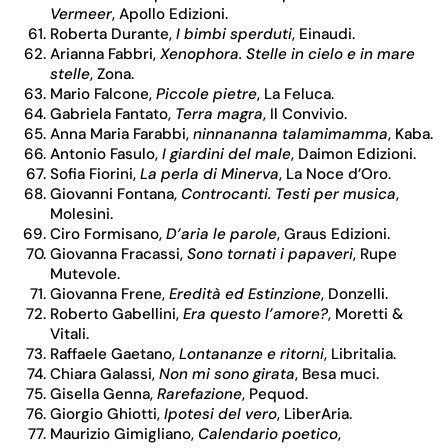
Vermeer
, Apollo Edizioni.
Roberta Durante,
I bimbi sperduti
, Einaudi.
Arianna Fabbri,
Xenophora. Stelle in cielo e in mare
stelle
, Zona.
Mario Falcone,
Piccole pietre
, La Feluca.
Gabriela Fantato,
Terra magra
, Il Convivio.
Anna Maria Farabbi,
n
innananna talamimamma
, Kaba.
Antonio Fasulo,
I giardini del male
, Daimon Edizioni.
Sofia Fiorini,
La perla di Minerva
, La Noce d’Oro.
Giovanni Fontana,
Controcanti. Testi per musica
,
Molesini.
Ciro Formisano,
D’aria le parole
, Graus Edizioni.
Giovanna Fracassi,
Sono tornati i papaveri
, Rupe
Mutevole.
Giovanna Frene,
Eredità ed Estinzione
, Donzelli.
Roberto Gabellini,
Era questo l’amore?
, Moretti &
Vitali.
Raffaele Gaetano,
Lontananze e ritorni
, Libritalia.
Chiara Galassi,
Non mi sono girata
, Besa muci.
Gisella Genna,
Rarefazione
, Pequod.
Giorgio Ghiotti,
Ipotesi del vero
, LiberAria.
Maurizio Gimigliano,
Calendario poetico
,