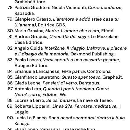
Grafichéditore
Patrizia Gradito e Nicola Viceconti,
Corrispondenze
,
Rapsodia.
Gianpiero Grasso,
L’ammore è addò staie casa tu
(L’anema)
, Editrice GDS.
Mario Gravina,
Madre. L’amore che resta
, Effatà.
Andrea Gruccia,
Cinecittà dei sogni
, Le Mezzelane
Casa Editrice.
Angelo Guida,
InterZone. Il viaggio. L’altrove. Il piacere
e il disagio della memoria
, Oakmond Publishing.
Paolo Lanaro,
Versi spediti a una cassetta postale
,
Apogeo Editore.
Emanuela Lancianese,
Vera patria
, Controluna.
Gianfranco Lauretano,
Questo spentoevo
, Graphe.it.
Giada Leone,
Pensieri di vetro
, Dantebus.
Antonio Lera,
Quando i poeti tacciono. Cuore
NeroAzzurro
, Edizioni We.
Lucrezia Lerro,
Se osi parlare
, La nave di Teseo.
Roberta Lipparini,
Linea 27a. Fermate meditative
, Il
Leggio.
Lucia Lo Bianco,
Sono occhi scomparsi dentro il buio
,
Kanaga.
Elisa Longo,
Sanasàna
, Tra le righe libri.