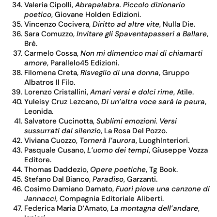
Valeria Cipolli,
Abrapalabra.
Piccolo dizionario
poetico
, Giovane Holden Edizioni.
Vincenzo Cocivera,
Diritto ad altre vite
, Nulla Die.
Sara Comuzzo,
Invitare gli Spaventapasseri a Ballare
,
Brè.
Carmelo Cossa,
Non mi dimentico mai di chiamarti
amore
, Parallelo45 Edizioni.
Filomena Creta,
Risveglio di una donna
, Gruppo
Albatros Il Filo.
Lorenzo Cristallini,
Amari versi e dolci rime
, Atile.
Yuleisy Cruz Lezcano,
Di un’altra voce sarà la paura
,
Leonida.
Salvatore Cucinotta,
Sublimi emozioni. Versi
sussurrati dal silenzio
, La Rosa Del Pozzo.
Viviana Cuozzo,
Tornerà l’aurora
, LuoghInteriori.
Pasquale Cusano,
L’uomo dei tempi
, Giuseppe Vozza
Editore.
Thomas Daddezio,
Opere poetiche
, Tg Book.
Stefano Dal Bianco,
Paradiso
, Garzanti.
Cosimo Damiano Damato,
Fuori piove una canzone di
Jannacci
, Compagnia Editoriale Aliberti.
Federica Maria D’Amato,
La montagna dell’andare
,