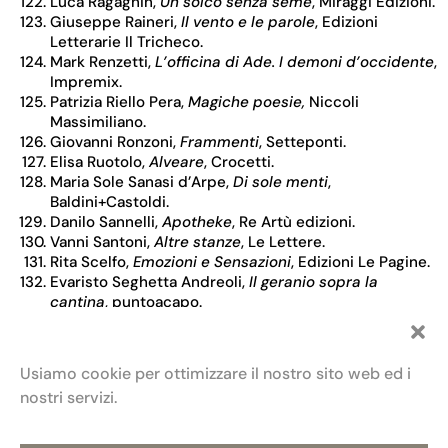
Luca Ragagnin,
Un solco senza seme
, Miraggi Edizioni.
Giuseppe Raineri,
Il vento e le parole
, Edizioni
Letterarie Il Tricheco.
Mark Renzetti,
L’officina di Ade. I demoni d’occidente
,
Impremix.
Patrizia Riello Pera,
Magiche poesie,
Niccoli
Massimiliano.
Giovanni Ronzoni,
Frammenti
, Setteponti.
Elisa Ruotolo,
Alveare
, Crocetti.
Maria Sole Sanasi d’Arpe,
Di sole menti
,
Baldini+Castoldi.
Danilo Sannelli,
Apotheke
, Re Artù edizioni.
Vanni Santoni,
Altre stanze
, Le Lettere.
Rita Scelfo,
Emozioni e Sensazioni
, Edizioni Le Pagine.
Evaristo Seghetta Andreoli,
Il geranio sopra la
cantina
, puntoacapo.
Anna Segre,
A corpo vivo
, Marietti 1820.
Francesca Serragnoli,
Non è mai notte non è mai
giorno
, Interno Poesia.
Usiamo cookie per ottimizzare il nostro sito web ed i
Alessio Spetale,
Tanto rumore per nulla
, Porto Seguro.
nostri servizi.
Angelo Sturiale,
Canzoniere
, Le Farfalle.
Francesco Terrone,
L’ultimo bacio
, Guida.
Enrico Testa,
L’erba di nessuno
, Einaudi.