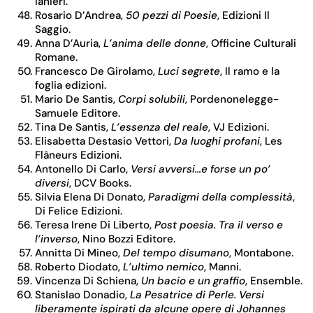
Ianieri.
Rosario D’Andrea,
50 pezzi di Poesie
, Edizioni Il
Saggio.
Anna D’Auria,
L’anima delle donne
, Officine Culturali
Romane.
Francesco De Girolamo,
Luci segrete
, Il ramo e la
foglia edizioni.
Mario De Santis,
Corpi solubili
, Pordenonelegge-
Samuele Editore.
Tina De Santis,
L’essenza del reale
, VJ Edizioni.
Elisabetta Destasio Vettori,
Da luoghi profani
, Les
Flâneurs Edizioni.
Antonello Di Carlo,
Versi avversi…e forse un po’
diversi
, DCV Books.
Silvia Elena Di Donato,
Paradigmi della complessità
,
Di Felice Edizioni.
Teresa Irene Di Liberto,
Post poesia. Tra il verso e
l’inverso
, Nino Bozzi Editore.
Annitta Di Mineo,
Del tempo disumano
, Montabone.
Roberto Diodato,
L’ultimo nemico
, Manni.
Vincenza Di Schiena,
Un bacio e un graffio
, Ensemble.
Stanislao Donadio,
La Pesatrice di Perle. Versi
liberamente ispirati da alcune opere di Johannes