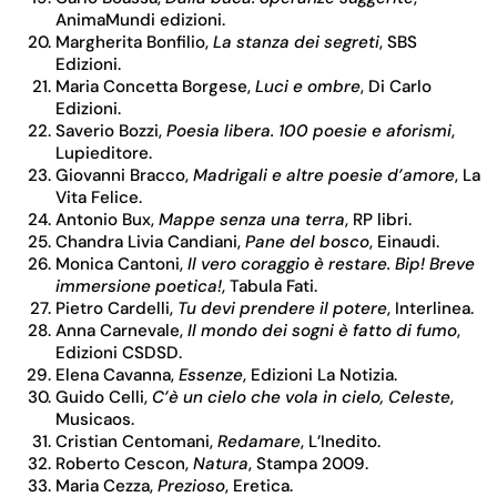
AnimaMundi edizioni.
Margherita Bonfilio,
La stanza dei segreti
, SBS
Edizioni.
Maria Concetta Borgese,
Luci e ombre
, Di Carlo
Edizioni.
Saverio Bozzi,
Poesia libera. 100 poesie e aforismi
,
Lupieditore.
Giovanni Bracco,
Madrigali e altre poesie d’amore
, La
Vita Felice.
Antonio Bux,
Mappe senza una terra
, RP libri.
Chandra Livia Candiani,
Pane del bosco
, Einaudi.
Monica Cantoni,
Il vero coraggio è restare. Bip! Breve
immersione poetica!
, Tabula Fati.
Pietro Cardelli,
Tu devi prendere il potere
, Interlinea.
Anna Carnevale,
Il mondo dei sogni è fatto di fumo
,
Edizioni CSDSD.
Elena Cavanna,
Essenze
, Edizioni La Notizia.
Guido Celli,
C’è un cielo che vola in cielo, Celeste
,
Musicaos.
Cristian Centomani,
Redamare
, L’Inedito.
Roberto Cescon,
Natura
, Stampa 2009.
Maria Cezza,
Prezioso
, Eretica.