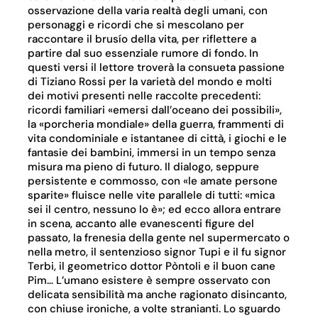
osservazione della varia realtà degli umani, con
personaggi e ricordi che si mescolano per
raccontare il brusío della vita, per riflettere a
partire dal suo essenziale rumore di fondo. In
questi versi il lettore troverà la consueta passione
di Tiziano Rossi per la varietà del mondo e molti
dei motivi presenti nelle raccolte precedenti:
ricordi familiari «emersi dall’oceano dei possibili»,
la «porcheria mondiale» della guerra, frammenti di
vita condominiale e istantanee di città, i giochi e le
fantasie dei bambini, immersi in un tempo senza
misura ma pieno di futuro. Il dialogo, seppure
persistente e commosso, con «le amate persone
sparite» fluisce nelle vite parallele di tutti: «mica
sei il centro, nessuno lo è»; ed ecco allora entrare
in scena, accanto alle evanescenti figure del
passato, la frenesia della gente nel supermercato o
nella metro, il sentenzioso signor Tupi e il fu signor
Terbi, il geometrico dottor Pòntoli e il buon cane
Pim… L’umano esistere è sempre osservato con
delicata sensibilità ma anche ragionato disincanto,
con chiuse ironiche, a volte stranianti. Lo sguardo