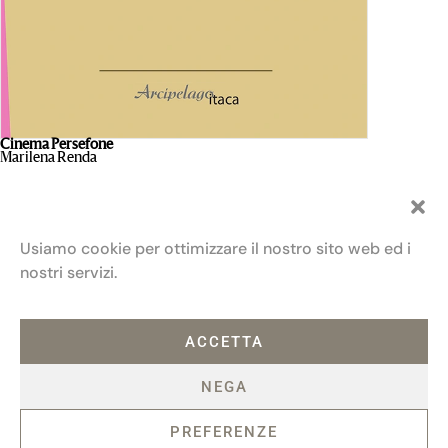
Cinema Persefone
Marilena Renda
Diario di un 
Alfonso Gui
Usiamo cookie per ottimizzare il nostro sito web ed i
nostri servizi.
ACCETTA
NEGA
PREFERENZE