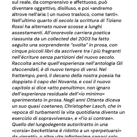
sul reale, da comprensivo e affettuoso, può
diventare oggettivo, disilluso, e poi «andremo
altrove nell’aria: | un nuovo trasloco, come tanti».
Nell’ultimo quarto di secolo la scrittura di Tiziano
Rossi ha alternato nuove scosse a lunghi
assestamenti. All’onorevole carriera poetica
riassunta da un
collected
del 2003 ha fatto
seguito una sorprendente “svolta” in prosa, con
cinque piccoli libri da ascrivere tra i più fragranti
nell’
écriture
senza partizioni del nuovo secolo.
Raccolta anche quell’esperienza nell’antologia Gli
sfaccendati, è di nuovo tempo di versi.
Nel
frattempo,
però, il decano della nostra poesia ha
doppiato il capo dei Novanta, e così il nuovo
capitolo si dice «atto penultimo», non ignaro
dell’esperienza residuale dell’«io minimo»
sperimentato in prosa. Negli anni Ottanta diceva
un suo quasi coetaneo, Christopher Lasch, che in
«epoca di turbamenti la vita quotidiana diventa un
esercizio di sopravvivenza», e «l’io si contrae».
Quello del lungodegente autoritratto in una
«corsia» beckettiana è ridotto a un «perpetuarsi»
da «insetti», o altre vite infinitesime capaci solo