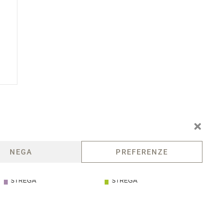
Cosmic lat
Azzurra D'
NEGA
PREFERENZE