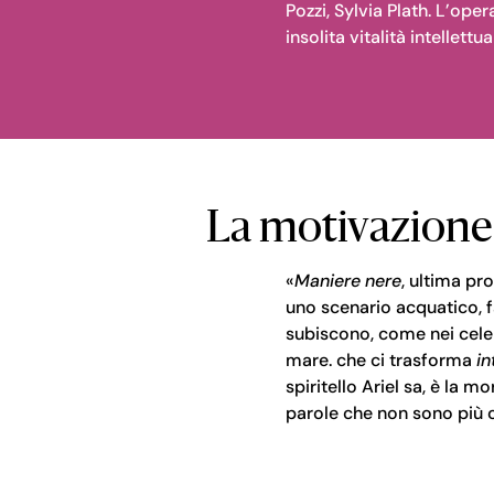
Pozzi, Sylvia Plath. L’ope
insolita vitalità intellet
La motivazione
«
Maniere nere
, ultima pr
uno scenario acquatico, f
subiscono, come nei celeb
mare. che ci trasforma
in
spiritello Ariel sa, è la m
parole che non sono più o