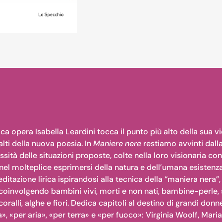
a opera Isabella Leardini tocca il punto più alto della sua v
 alti della nuova poesia. In
Maniere nere
restiamo avvinti dall
sità delle situazioni proposte, colte nella loro visionaria c
 nel molteplice esprimersi della natura e dell’umana esistenz
ditazione lirica ispirandosi alla tecnica della “maniera nera”, pe
oinvolgendo bambini vivi, morti e non nati, bambine-perle, spi
coralli, alghe e fiori. Dedica capitoli al destino di grandi donne
, «per aria», «per terra» e «per fuoco»: Virginia Woolf, Maria