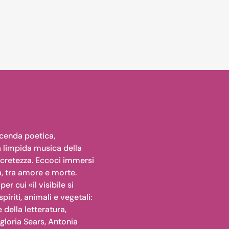
icenda poetica,
a limpida musica della
oncretezza. Eccoci immersi
a, tra amore e morte.
r cui «il visibile si
riti, animali e vegetali:
 della letteratura,
gloria Sears, Antonia