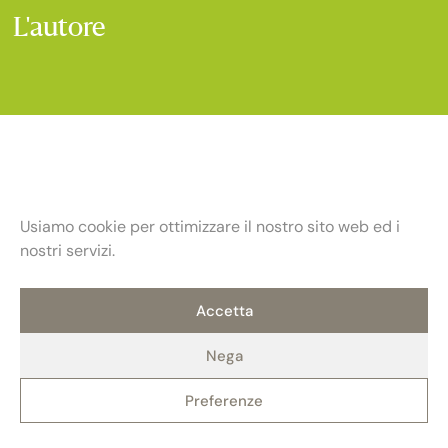
L'autore
Usiamo cookie per ottimizzare il nostro sito web ed i
nostri servizi.
Accetta
Nega
Fondazione Maria e Goffredo Bellonci
Preferenze
Contatti
Privacy policy
Politica dei cookie (UE)
ETS
Via Fratelli Ruspoli, 2 00198 Roma
Credits: AlterADV
info@fondazionebellonci.it