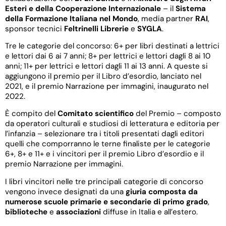
Esteri e della Cooperazione Internazionale
– il
Sistema
della Formazione Italiana nel Mondo
, media partner
RAI
,
sponsor tecnici
Feltrinelli Librerie
e
SYGLA
.
Tre le categorie del concorso: 6+ per libri destinati a lettrici
e lettori dai 6 ai 7 anni; 8+ per lettrici e lettori dagli 8 ai 10
anni; 11+ per lettrici e lettori dagli 11 ai 13 anni. A queste si
aggiungono il premio per il Libro d’esordio, lanciato nel
2021, e il premio Narrazione per immagini, inaugurato nel
2022.
È compito del
Comitato scientifico
del Premio – composto
da operatori culturali e studiosi di letteratura e editoria per
l’infanzia – selezionare tra i titoli presentati dagli editori
quelli che comporranno le terne finaliste per le categorie
6+, 8+ e 11+ e i vincitori per il premio Libro d’esordio e il
premio Narrazione per immagini.
I libri vincitori nelle tre principali categorie di concorso
vengono invece designati da una
giuria composta da
numerose scuole primarie e secondarie di primo grado
,
biblioteche
e
associazioni
diffuse in Italia e all’estero.