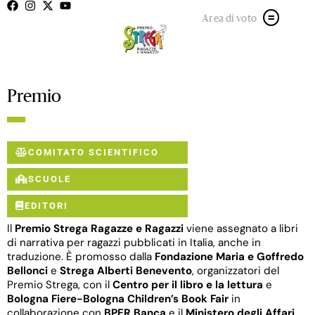
Area di voto
Premio
COMITATO SCIENTIFICO
SCUOLE
EDITORI
Il
Premio Strega Ragazze e Ragazzi
viene assegnato a libri
di narrativa per ragazzi pubblicati in Italia, anche in
traduzione. È promosso dalla
Fondazione Maria e Goffredo
Bellonci
e
Strega Alberti Benevento
, organizzatori del
Premio Strega, con il
Centro per il libro e la lettura
e
Bologna Fiere-Bologna Children’s Book Fair
in
collaborazione con
BPER Banca
e il
Ministero degli Affari