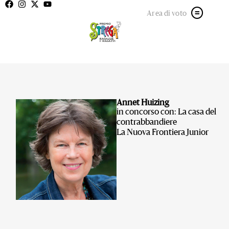
Area di voto
Annet Huizing
in concorso con: La casa del
contrabbandiere
La Nuova Frontiera Junior