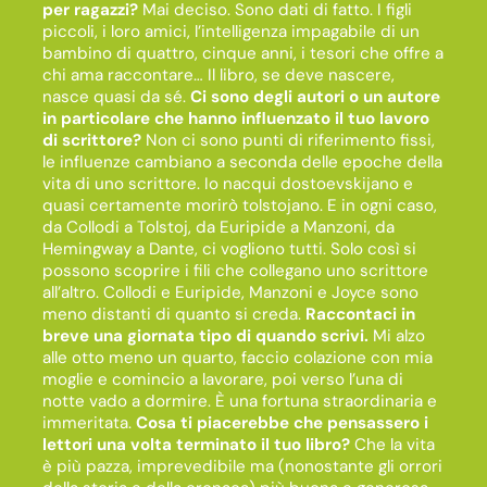
per ragazzi?
Mai deciso. Sono dati di fatto. I figli
piccoli, i loro amici, l’intelligenza impagabile di un
bambino di quattro, cinque anni, i tesori che offre a
chi ama raccontare… Il libro, se deve nascere,
nasce quasi da sé.
Ci sono degli autori o un autore
in particolare che hanno influenzato il tuo lavoro
di scrittore?
Non ci sono punti di riferimento fissi,
le influenze cambiano a seconda delle epoche della
vita di uno scrittore. Io nacqui dostoevskijano e
quasi certamente morirò tolstojano. E in ogni caso,
da Collodi a Tolstoj, da Euripide a Manzoni, da
Hemingway a Dante, ci vogliono tutti. Solo così si
possono scoprire i fili che collegano uno scrittore
all’altro. Collodi e Euripide, Manzoni e Joyce sono
meno distanti di quanto si creda.
Raccontaci in
breve una giornata tipo di quando scrivi.
Mi alzo
alle otto meno un quarto, faccio colazione con mia
moglie e comincio a lavorare, poi verso l’una di
notte vado a dormire. È una fortuna straordinaria e
immeritata.
Cosa ti piacerebbe che pensassero i
lettori una volta terminato il tuo libro?
Che la vita
è più pazza, imprevedibile ma (nonostante gli orrori