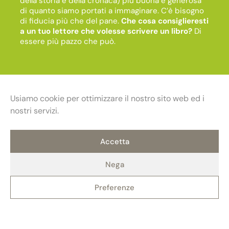
della storia e della cronaca) più buona e generosa
di quanto siamo portati a immaginare. C’è bisogno
di fiducia più che del pane.
Che cosa consiglieresti
a un tuo lettore che volesse scrivere un libro?
Di
essere più pazzo che può.
Usiamo cookie per ottimizzare il nostro sito web ed i
nostri servizi.
Accetta
Nega
Preferenze
Fondazione Maria e Goffredo Bellonci
Contatti
Privacy policy
Politica dei cookie (UE)
ETS