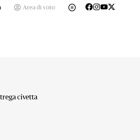
a
Area di voto
trega civetta