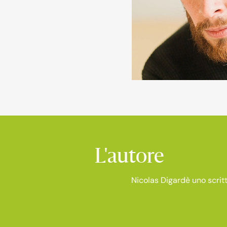
L'autore
Nicolas Digardè uno scritt