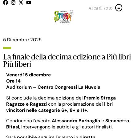
Area di voto
5 Dicembre 2025
La finale della decima edizione a Più libri
Più liberi
Venerdì 5 dicembre
Ore 14
Auditorium – Centro Congressi La Nuvola
Si conclude la decima edizione del
Premio Strega
Ragazze e Ragazzi
con la proclamazione dei
libri
vincitori nelle categorie 6+, 8+ e 11+
.
Conducono l’evento
Alessandro Barbaglia
e
Simonetta
Bitasi
, Intervengono le autrici e gli autori finalisti.
Sarà possibile seguire l’evento in
diretta