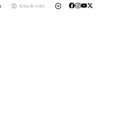
a
Area di voto