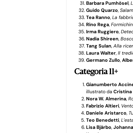
Barbara Pumhösel
,
L
Guido Quarzo
,
Salam
Tea Ranno
,
La fabbr
Rino Rega
,
Formichi
Irma Ruggiero
,
Detec
Nadia Shireen
,
Bosc
Tang Sulan
,
Alla rice
Laura Walter
,
Il tre
Germano Zullo
,
Albe
Categoria 11+
Gianumberto Accine
illustrato da
Cristin
Nora W. Almerina
,
Ro
Fabrizio Altieri
,
Vento
Daniele Aristarco
,
T
Teo Benedetti
,
L’est
Lisa Bjärbo
,
Johanna