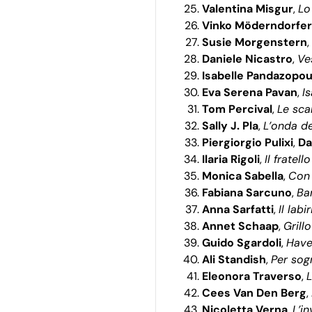
Valentina Misgur
,
Lo
Vinko Möderndorfer
Susie Morgenstern
,
Daniele Nicastro
,
Ve
Isabelle Pandazopou
Eva Serena Pavan
,
I
Tom Percival
,
Le sca
Sally J. Pla
,
L’onda d
Piergiorgio Pulixi
,
Da
Ilaria Rigoli
,
Il fratel
Monica Sabella
,
Con 
Fabiana Sarcuno
,
Ba
Anna Sarfatti
,
Il lab
Annet Schaap
,
Grillo
Guido Sgardoli
,
Have
Ali Standish
,
Per sog
Eleonora Traverso
,
L
Cees Van Den Berg
,
Nicoletta Verna
,
L’in