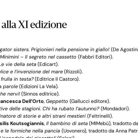
i alla XI edizione
gator sisters. Prigionieri nella pensione in giallo!
(De Agostini
 Minimini – Il segreto nel cassetto
(Fabbri Editori).
Le vie della seta
(Edicart).
lice e l’invenzione del mare
(Rizzoli).
frulla in testa?
(Editrice Il Castoro).
a parole
(Edizioni La Vela).
che nervi!
(Sinnos editrice).
rancesca Dell’Orto
,
Geppetto
(Gallucci editore).
ive delle stagioni. Chi ha rubato l’autunno?
(Mondadori).
inatore di storie e altri strani mestieri
(Feltrinelli).
silis Koutsogiannis
,
Il bambino di seta
(MIMebù), tradotto d
e le formiche nella pancia
(Uovonero), tradotto da Anna Pat