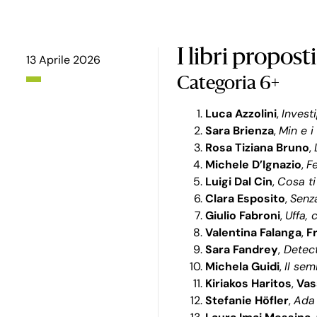
I libri propost
13 Aprile 2026
Categoria 6+
Luca Azzolini
,
Investi
Sara Brienza
,
Min e i
Rosa Tiziana Bruno
,
Michele D’Ignazio
,
Fe
Luigi Dal Cin
,
Cosa ti 
Clara Esposito
,
Senz
Giulio Fabroni
,
Uffa, 
Valentina Falanga
,
F
Sara Fandrey
,
Detect
Michela Guidi
,
Il sem
Kiriakos Haritos
,
Vas
Stefanie Höfler
,
Ada 