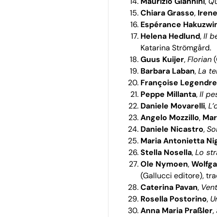
Maurizio Giannini
,
Qu
Chiara Grasso
,
Irene
Espérance Hakuzwi
Helena Hedlund
,
Il b
Katarina Strömgård.
Guus Kuijer
,
Florian
(
Barbara Laban
,
La te
Françoise Legendre
Peppe Millanta
,
Il pe
Daniele Movarelli
,
L’
Angelo Mozzillo
,
Mar
Daniele Nicastro
,
So
Maria Antonietta Ni
Stella Nosella
,
Lo st
Ole Nymoen
,
Wolfga
(Gallucci editore), tr
Caterina Pavan
,
Vent
Rosella Postorino
,
U
Anna Maria Praßler
,