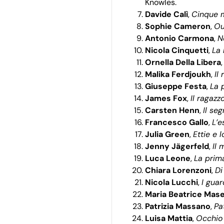
Knowles.
Davide Calì
,
Cinque m
Sophie Cameron
,
Ou
Antonio Carmona
,
N
Nicola Cinquetti
,
La 
Ornella Della Libera
Malika Ferdjoukh
,
Il
Giuseppe Festa
,
La 
James Fox
,
Il ragazz
Carsten Henn
,
Il se
Francesco Gallo
,
L’e
Julia Green
,
Ettie e 
Jenny Jägerfeld
,
Il
Luca Leone
,
La prim
Chiara Lorenzoni
,
Di
Nicola Lucchi
,
I gua
Maria Beatrice Mase
Patrizia Massano
,
Pa
Luisa Mattia
,
Occhio