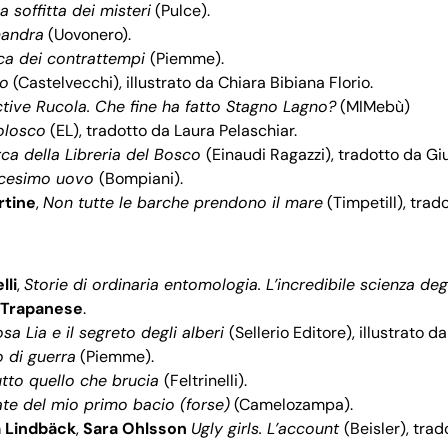
a soffitta dei misteri
(Pulce).
andra
(Uovonero).
ica dei contrattempi
(Piemme).
no
(Castelvecchi), illustrato da Chiara Bibiana Florio.
tive Rucola. Che fine ha fatto Stagno Lagno?
(MIMebù)
olosco
(EL), tradotto da Laura Pelaschiar.
rca della Libreria del Bosco
(Einaudi Ragazzi), tradotto da Giu
dicesimo uovo
(Bompiani).
rtine
,
Non tutte le barche prendono il mare
(Timpetill), trad
lli
,
Storie di ordinaria entomologia. L’incredibile scienza degl
a Trapanese
.
sa Lia e il segreto degli alberi
(Sellerio Editore), illustrato da
 di guerra
(Piemme).
utto quello che brucia
(Feltrinelli).
ate del mio primo bacio (forse)
(Camelozampa).
 Lindbäck
,
Sara Ohlsson
Ugly girls. L’account
(Beisler), tra