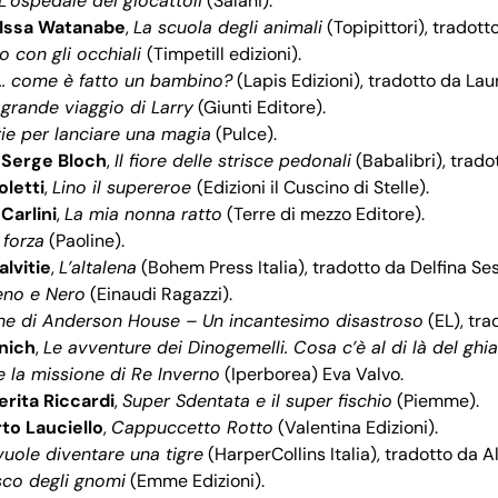
L’ospedale dei giocattoli
(Salani).
Issa Watanabe
,
La scuola degli animali
(Topipittori), tradot
po con gli occhiali
(Timpetill edizioni).
.. come è fatto un bambino?
(Lapis Edizioni), tradotto da Laur
l grande viaggio di Larry
(Giunti Editore).
ie per lanciare una magia
(Pulce).
 Serge Bloch
,
Il fiore delle strisce pedonali
(Babalibri), trado
oletti
,
Lino il supereroe
(Edizioni il Cuscino di Stelle).
Carlini
,
La mia nonna ratto
(Terre di mezzo Editore).
 forza
(Paoline).
alvitie
,
L’altalena
(Bohem Press Italia), tradotto da Delfina Se
eno e Nero
(Einaudi Ragazzi).
he di Anderson House – Un incantesimo disastroso
(EL), tra
inich
,
Le avventure dei Dinogemelli. Cosa c’è al di là del ghi
e la missione di Re Inverno
(Iperborea) Eva Valvo.
rita Riccardi
,
Super Sdentata e il super fischio
(Piemme).
to Lauciello
,
Cappuccetto Rotto
(Valentina Edizioni).
vuole diventare una tigre
(HarperCollins Italia), tradotto da 
sco degli gnomi
(Emme Edizioni).