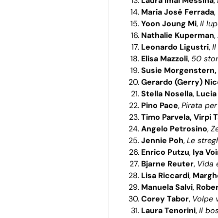
Laura Imai Messina
,
Maria José Ferrada
,
Yoon Joung Mi
,
Il lu
Nathalie Kuperman
,
Leonardo Ligustri
,
I
Elisa Mazzoli
,
50 stor
Susie Morgenstern,
Gerardo (Gerry) Nic
Stella Nosella
,
Lucia 
Pino Pace
,
Pirata per
Timo Parvela, Virpi T
Angelo Petrosino
,
Z
Jennie Poh
,
Le streg
Enrico Putzu
,
Iya Vo
Bjarne Reuter
,
Vida 
Lisa Riccardi
,
Marghe
Manuela Salvi
,
Rober
Corey Tabor
,
Volpe 
Laura Tenorini
,
Il bo