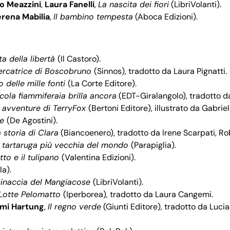
o Meazzini
,
Laura Fanelli
,
La nascita dei fiori
(LibriVolanti).
rena Mabilia
,
Il bambino tempesta
(Aboca Edizioni).
ta della libertà
(Il Castoro).
ercatrice di Boscobruno
(Sinnos), tradotto da Laura Pignatti.
ro delle mille fonti
(La Corte Editore).
cola fiammiferaia brilla ancora
(EDT-Giralangolo), tradotto da
 avventure di TerryFox
(Bertoni Editore), illustrato da Gabriel
re
(De Agostini).
 storia di Clara
(Biancoenero), tradotto da Irene Scarpati, Ro
 tartaruga più vecchia del mondo
(Parapiglia).
atto e il tulipano
(Valentina Edizioni).
la).
inaccia del Mangiacose
(LibriVolanti).
Lotte Pelomatto
(Iperborea), tradotto da Laura Cangemi.
mi Hartung
,
Il regno verde
(Giunti Editore), tradotto da Lucia 