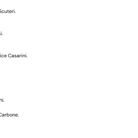
Scuteri.
i.
ice Casarini.
i.
Carbone.