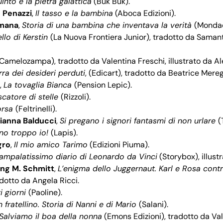
into e la pietra galattica
(Buk Buk).
 Penazzi
,
Il tasso e la bambina
(Aboca Edizioni).
mana
,
Storia di una bambina che inventava la verità
(Mondad
ello di Kerstin
(La Nuova Frontiera Junior), tradotto da Samanta
Camelozampa), tradotto da Valentina Freschi, illustrato da Al
rra dei desideri perduti
, (Edicart), tradotto da Beatrice Mereg
,
La tovaglia Bianca
(Pension Lepic).
scatore di stelle
(Rizzoli).
orsa
(Feltrinelli).
ianna Balducci
,
Si pregano i signori fantasmi di non urlare
(
no troppo io!
(Lapis).
gro
,
Il mio amico Tarimo
(Edizioni Piuma).
rampalatissimo diario di Leonardo da Vinci
(Storybox), illust
ng M. Schmitt
,
L’enigma dello Juggernaut.
Karl e Rosa contro
adotto da Angela Ricci.
i giorni
(Paoline).
n fratellino. Storia di Nanni e di Mario
(Salani).
Salviamo il boa della nonna
(Emons Edizioni), tradotto da Val