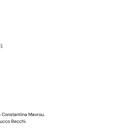
).
a Constantina Mavrou.
rucco Becchi.