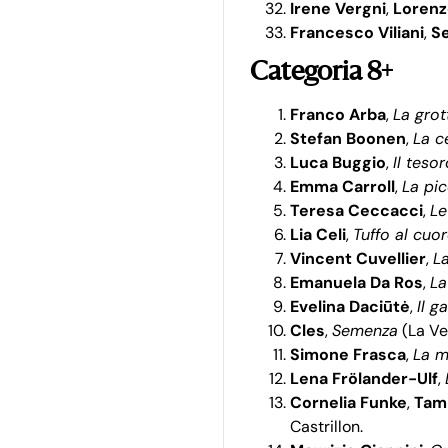
Irene Vergni
,
Lorenz
Francesco Viliani
,
Se
Categoria 8+
Franco Arba
,
La grot
Stefan Boonen
,
La c
Luca Buggio
,
Il teso
Emma Carroll
,
La pic
Teresa Ceccacci
,
Le
Lia Celi
,
Tuffo al cuo
Vincent Cuvellier
,
La
Emanuela Da Ros
,
La
Evelina Daciūtė
,
Il g
Cles
,
Semenza
(La Ve
Simone Frasca
,
La m
Lena Frölander-Ulf
,
Cornelia Funke
,
Tam
Castrillon.