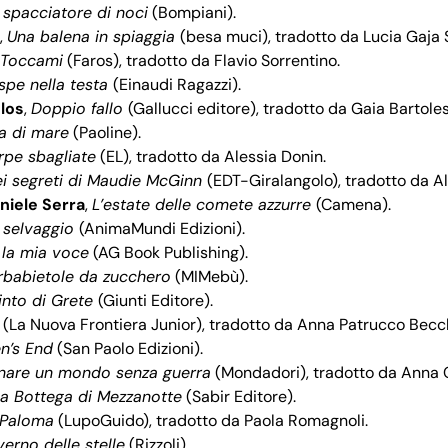
 spacciatore di noci
(Bompiani).
,
Una balena in spiaggia
(besa muci), tradotto da Lucia Gaja 
Toccami
(Faros), tradotto da Flavio Sorrentino.
spe nella testa
(Einaudi Ragazzi).
los
,
Doppio fallo
(Gallucci editore), tradotto da Gaia Bartoles
sa di mare
(Paoline).
rpe sbagliate
(EL), tradotto da Alessia Donin.
ei segreti di Maudie McGinn
(EDT-Giralangolo), tradotto da Al
niele Serra
,
L’estate delle comete azzurre
(Camena).
lo selvaggio
(AnimaMundi Edizioni).
la mia voce
(AG Book Publishing).
rbabietole da zucchero
(MIMebù).
irinto di Grete
(Giunti Editore).
(La Nuova Frontiera Junior), tradotto da Anna Patrucco Becch
n’s End
(San Paolo Edizioni).
nare un mondo senza guerra
(Mondadori), tradotto da Anna 
a Bottega di Mezzanotte
(Sabir Editore).
Paloma
(LupoGuido), tradotto da Paola Romagnoli.
verno delle stelle
(Rizzoli).