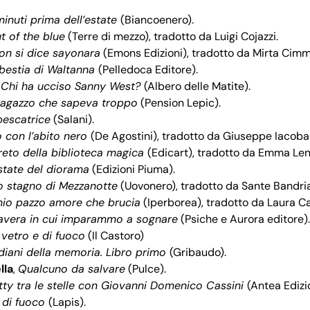
inuti prima dell’estate
(Biancoenero).
t of the blue
(Terre di mezzo), tradotto da Luigi Cojazzi.
on si dice sayonara
(Emons Edizioni), tradotto da Mirta Cimm
bestia di Waltanna
(Pelledoca Editore).
,
Chi ha ucciso Sanny West?
(Albero delle Matite).
 ragazzo che sapeva troppo
(Pension Lepic).
pescatrice
(Salani).
o con l’abito nero
(De Agostini), tradotto da Giuseppe Iacoba
greto della biblioteca magica
(Edicart), tradotto da Emma Len
state del diorama
(Edizioni Piuma).
lo stagno di Mezzanotte
(Uovonero), tradotto da Sante Bandrial
 mio pazzo amore che brucia
(Iperborea), tradotto da Laura C
avera in cui imparammo a sognare
(Psiche e Aurora editore).
 vetro e di fuoco
(Il Castoro)
rdiani della memoria. Libro primo
(Gribaudo).
lla
,
Qualcuno da salvare
(Pulce).
tty tra le stelle con Giovanni Domenico Cassini
(Antea Edizio
 di fuoco
(Lapis).