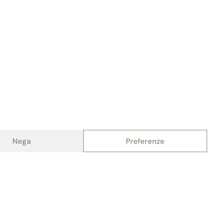
Nega
Preferenze
tica dei cookie (UE)
Credits: AlterADV