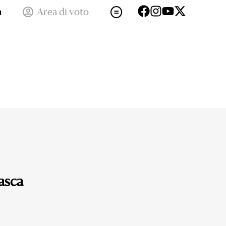
a
Area di voto
asca