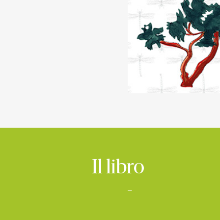
Il libro
–