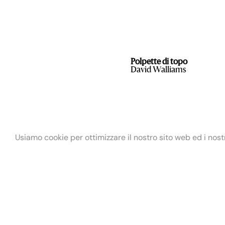
Polpette di topo
David Walliams
Usiamo cookie per ottimizzare il nostro sito web ed i nostri
Fondazione Maria e Goffredo Bellonci ETS
Via Fratelli Ruspoli, 2 00198 Roma
info@fondazionebellonci.it