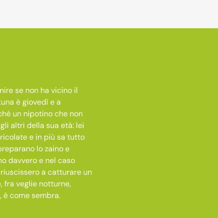
ire se non ha vicino il
tuna è giovedì e a
ché un nipotino che non
 altri della sua età: lei
icolate e in più sa tutto
preparano lo zaino e
no davvero e nel caso
 riuscissero a catturare un
fra veglie notturne,
do, è come sembra.