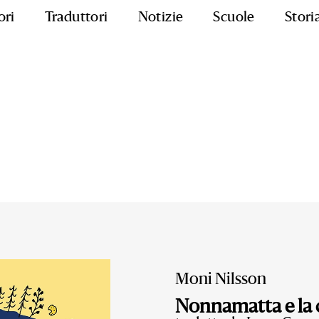
ori
Traduttori
Notizie
Scuole
Stori
Moni Nilsson
Nonnamatta e la c