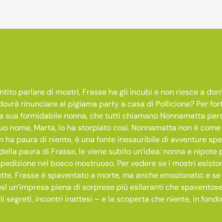
ito parlare di mostri, Frasse ha gli incubi e non riesce a dorm
ovrà rinunciare al pigiama party a casa di Pollicione? Per for
la sua formidabile nonna, che tutti chiamano Nonnamatta per
suo nome, Marta, lo ha storpiato così. Nonnamatta non è come gli
n ha paura di niente, è una fonte inesauribile di avventure sper
ella paura di Frasse, le viene subito un’idea: nonna e nipote 
spedizione nel bosco mostruoso. Per vedere se i mostri esisto
tutte. Frasse è spaventato a morte, ma anche emozionato: e se
ì un’impresa piena di sorprese più esilaranti che spaventose, 
li segreti, incontri inattesi – e la scoperta che niente, in fon