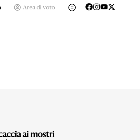
a
Area di voto
accia ai mostri