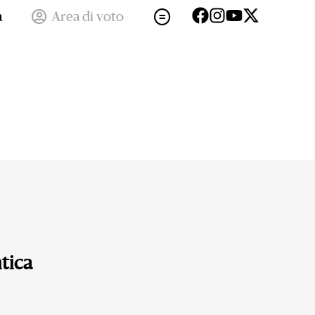
a
Area di voto
tica