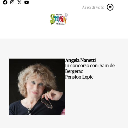
Area di voto
Angela Nanetti
In concorso con: Sam de
Bergerac
Pension Lepic