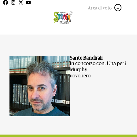
Area di voto
Sante Bandirali
In concorso con: Una per i
Murphy
uovonero