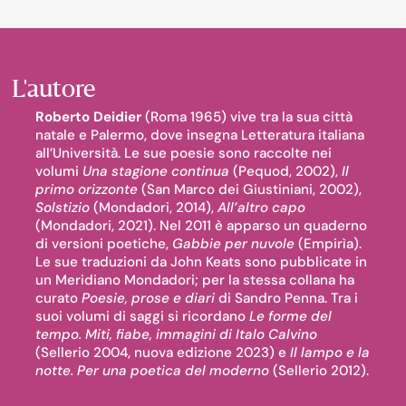
L'autore
Roberto Deidier
(Roma 1965) vive tra la sua città
natale e Palermo, dove insegna Letteratura italiana
all’Università. Le sue poesie sono raccolte nei
volumi
Una stagione continua
(Pequod, 2002),
Il
primo orizzonte
(San Marco dei Giustiniani, 2002),
Solstizio
(Mondadori, 2014),
All’altro capo
(Mondadori, 2021). Nel 2011 è apparso un quaderno
di versioni poetiche,
Gabbie per nuvole
(Empirìa).
Le sue traduzioni da John Keats sono pubblicate in
un Meridiano Mondadori; per la stessa collana ha
curato
Poesie, prose e diari
di Sandro Penna. Tra i
suoi volumi di saggi si ricordano
Le forme del
tempo. Miti, fiabe, immagini di Italo Calvino
(Sellerio 2004, nuova edizione 2023) e
Il lampo e la
notte. Per una poetica del moderno
(Sellerio 2012).