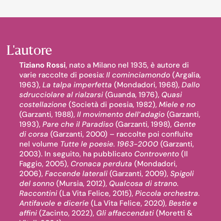
L'autore
Tiziano Rossi
, nato a Milano nel 1935, è autore di
varie raccolte di poesia:
Il cominciamondo
(Argalía,
1963),
La talpa imperfetta
(Mondadori, 1968),
Dallo
sdrucciolare al rialzarsi
(Guanda, 1976),
Quasi
costellazione
(Società di poesia, 1982),
Miele e no
(Garzanti, 1988),
Il movimento dell’adagio
(Garzanti,
1993),
Pare che il Paradiso
(Garzanti, 1998),
Gente
di corsa
(Garzanti, 2000) – raccolte poi confluite
nel volume
Tutte le poesie. 1963-2000
(Garzanti,
2003). In seguito, ha pubblicato
Controvento
(Il
Faggio, 2005),
Cronaca perduta
(Mondadori,
2006),
Faccende laterali
(Garzanti, 2009),
Spigoli
del sonno
(Mursia, 2012),
Qualcosa di strano.
Raccontini
(La Vita Felice, 2015),
Piccola orchestra.
Antifavole e diceríe
(La Vita Felice, 2020),
Bestie e
affini
(Zacinto, 2022),
Gli affaccendati
(Moretti &