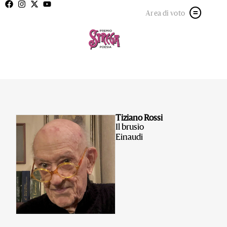
Area di voto
Tiziano Rossi
Il brusìo
Einaudi