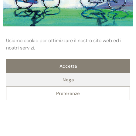
Usiamo cookie per ottimizzare il nostro sito web ed i
Più grande di un sogno
nostri servizi.
Jef Aerts
Accetta
Nega
Preferenze
Fondazione Maria e Goffredo Bellonci
Contatti
Privacy policy
Politica dei cookie (UE)
ETS
Via Fratelli Ruspoli, 2 00198 Roma
Credits: AlterADV
info@fondazionebellonci.it