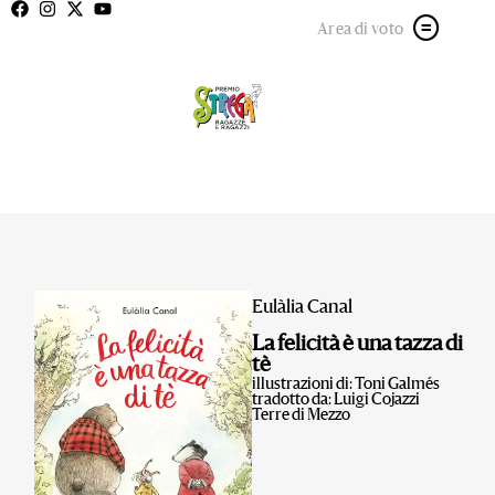
Area di voto
Eulàlia Canal
La felicità è una tazza di
tè
illustrazioni di: Toni Galmés
tradotto da: Luigi Cojazzi
Terre di Mezzo