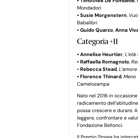
• Timothée De Fombelle
,
Mondadori
• Susie Morgenstern
,
Vuo
Babalibri
• Guido Quarzo
,
Anna Viva
Categoria +11
• Annelise Heurtier
,
L’età 
• Raffaella Romagnolo
,
Re
•
Rebecca Stead
,
L’amore
• Florence Thinard
,
Meno 
Camelozampa
Nato nel 2016 in occasione 
radicamento dell’abitudine a
possa crescere e durare. All
leggere, confrontare e valut
Fondazione Bellonci.
Il Premio Strega ha interce