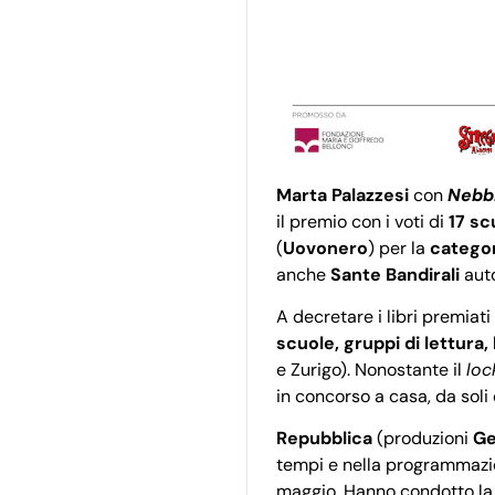
Marta Palazzesi
con
Nebb
il premio con i voti di
17 sc
(
Uovonero
) per la
categor
anche
Sante Bandirali
auto
A decretare i libri premiati
scuole, gruppi di lettura, 
e Zurigo). Nonostante il
lo
in concorso a casa, da soli 
Repubblica
(produzioni
Ge
tempi e nella programmazion
maggio. Hanno condotto la 