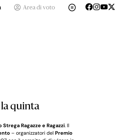
a
Area di voto
la quinta
 Strega Ragazze e Ragazzi
. Il
ento
– organizzatori del
Premio