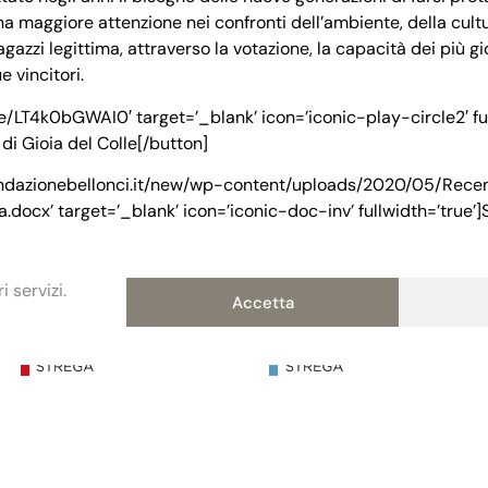
a maggiore attenzione nei confronti dell’ambiente, della cultur
azzi legittima, attraverso la votazione, la capacità dei più gi
 vincitori.
be/LT4k0bGWAI0′ target=’_blank’ icon=’iconic-play-circle2′ ful
 di Gioia del Colle[/button]
fondazionebellonci.it/new/wp-content/uploads/2020/05/Rece
cx’ target=’_blank’ icon=’iconic-doc-inv’ fullwidth=’true’]S
 servizi.
Accetta