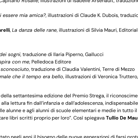
Capitano Rosalie
, illustrazioni di Isabelle Arsenault, traduzio
i essere mia amica?
, illustrazioni di Claude K. Dubois, traduz
relli
,
La danza delle rane
, illustrazioni di Silvia Mauri, Editori
dei sogni
, traduzione di Ilaria Piperno, Gallucci
spira con me
, Pelledoca Editore
 sconosciuto
, traduzione di Claudia Valentini, Terre di Mezzo
male che il tempo era bello
, illustrazioni di Veronica Trutter
della settantesima edizione del Premio Strega, il riconoscime
lla lettura fin dall’infanzia e dall’adolescenza, indispensabile 
e alunne e agli alunni di scuole elementari e medie in tutto il
are libri scritti proprio per loro”. Così spiegava
Tullio De Mau
ttato negli anni il bisogno delle nuove generazioni di farsi pr