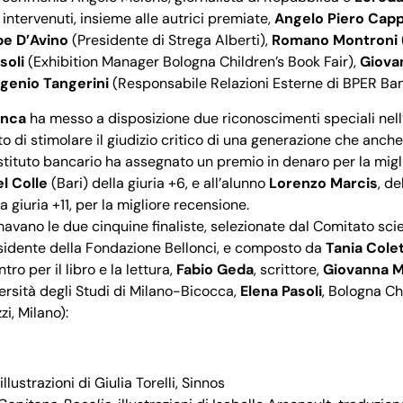
 intervenuti, insieme alle autrici premiate,
Angelo Piero Capp
e D’Avino
(Presidente di Strega Alberti),
Romano Montroni
soli
(Exhibition Manager Bologna Children’s Book Fair),
Giova
genio Tangerini
(Responsabile Relazioni Esterne di BPER Ban
anca
ha messo a disposizione due riconoscimenti speciali nel
to di stimolare il giudizio critico di una generazione che anche 
stituto bancario ha assegnato un premio in denaro per la miglior
l Colle
(Bari) della giuria +6, e all’alunno
Lorenzo Marcis
, de
 giuria +11, per la migliore recensione.
ormavano le due cinquine finaliste, selezionate dal Comitato sc
esidente della Fondazione Bellonci, e composto da
Tania Colet
ntro per il libro e la lettura,
Fabio Geda
, scrittore,
Giovanna M
rsità degli Studi di Milano-Bicocca,
Elena Pasoli
, Bologna Ch
zi, Milano):
 illustrazioni di Giulia Torelli, Sinnos