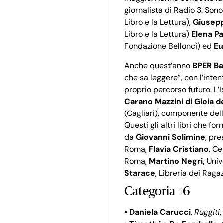
giornalista di Radio 3. Sono
Libro e la Lettura),
Giusepp
Libro e la Lettura)
Elena Pa
Fondazione Bellonci) ed
Eu
Anche quest’anno
BPER B
che sa leggere”, con l’inten
proprio percorso futuro. L’I
Carano Mazzini di Gioia de
(Cagliari), componente della
Questi gli altri libri che f
da
Giovanni Solimine
, pr
Roma,
Flavia Cristiano
, Ce
Roma,
Martino Negri,
Unive
Starace
, Libreria dei Ragaz
Categoria +6
• Daniela Carucci
,
Ruggiti
,