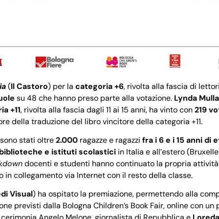
ia
(
Il Castoro
) per la
categoria +6
, rivolta alla fascia di letto
uole
su 48 che hanno preso parte alla votazione.
Lynda Mulla
ia +11
, rivolta alla fascia dagli 11 ai 15 anni, ha vinto con
219 vo
re della traduzione del libro vincitore della categoria +11.
 sono stati oltre
2.000
ragazze e ragazzi
fra i 6 e i 15 anni di 
biblioteche e istituti scolastici
in Italia e all’estero (Bruxel
ckdown
docenti e studenti hanno continuato la propria attività 
o in collegamento via Internet con il resto della classe.
di Visual
) ha ospitato la premiazione, permettendo alla compe
e previsti dalla Bologna Children’s Book Fair, online con un 
cerimonia Angelo Melone, giornalista di Repubblica e
Loreda