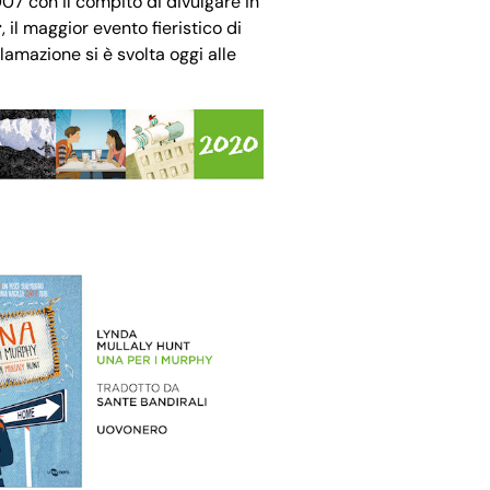
07 con il compito di divulgare in
r
, il maggior evento fieristico di
lamazione si è svolta oggi alle