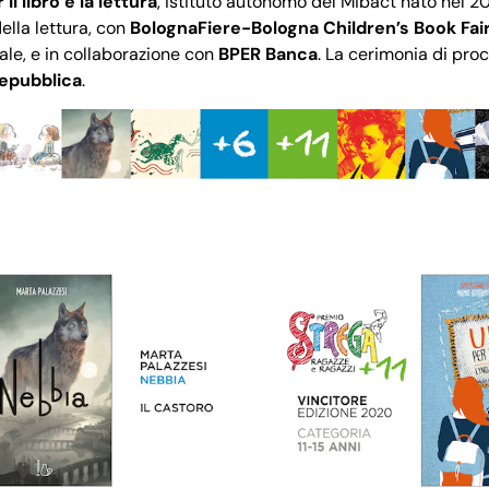
il libro e la lettura
, istituto autonomo del Mibact nato nel 20
della lettura, con
BolognaFiere-Bologna Children’s Book Fai
nale, e in collaborazione con
BPER Banca
. La cerimonia di proc
epubblica
.