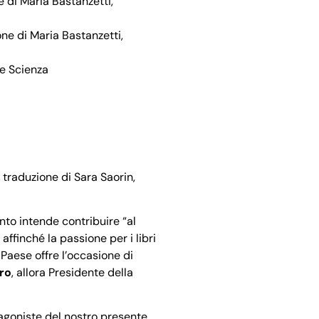
ne di Maria Bastanzetti,
ione di Maria Bastanzetti,
ale Scienza
o, traduzione di Sara Saorin,
nto intende contribuire “al
affinché la passione per i libri
 Paese offre l’occasione di
ro
, allora Presidente della
otagoniste del nostro presente